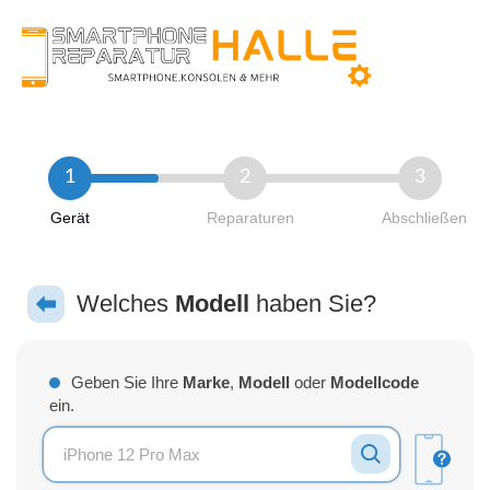
Zum
Inhalt
springen
1
2
3
Gerät
Reparaturen
Abschließen
Welches
Modell
haben Sie?
Geben Sie Ihre
Marke
,
Modell
oder
Modellcode
ein.